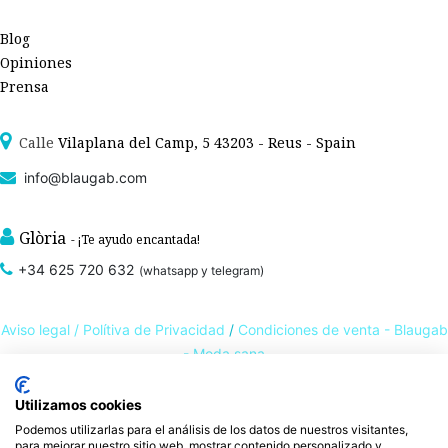
Blog
Opiniones
Prensa
Calle
Vilaplana del Camp, 5 43203 - Reus - Spain
info@blaugab.com
Glòria
- ¡Te ayudo encantada!
+34 625 720 632
(whatsapp y telegram)
Aviso legal /
Polítiva de Privacidad
/
Condiciones de venta - Blaugab
- Moda sana
Utilizamos cookies
Tienda online de
ropa ecológica, sostenible y de Comercio Justo
. Especialistas en
Podemos utilizarlas para el análisis de los datos de nuestros visitantes,
ropa interior de algodón orgánico,
como la
braga algodón
y otras prendas íntimas
para mejorar nuestro sitio web, mostrar contenido personalizado y