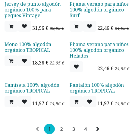
Jersey de punto algodón
Pijama verano para niños
Oferta - 20%
Oferta - 20%
orgánico 100% para
100% algodón orgánico
peques Vintage
Surf
31,96
€
22,46
€
39,95
€
24,95
€
Mono 100% algodón
Pijama verano para niños
Oferta - 20%
Oferta - 20%
orgánico TROPICAL
100% algodón orgánico
Helados
18,36
€
22,95
€
22,46
€
24,95
€
Camiseta 100% algodón
Pantalón 100% algodón
Oferta - 20%
Oferta - 20%
orgánico TROPICAL
orgánico TROPICAL
11,97
€
11,97
€
14,96
€
14,96
€
1
2
3
4