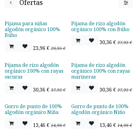
Ofertas
Pijama para niñas
Pijama de rizo algodón
Oferta - 20%
Oferta - 20%
algodón orgánico 100%
orgánico 100% con Búho
Búho
30,36
€
37,95
€
23,96
€
29,95
€
Pijama de rizo algodón
Pijama de rizo algodón
Oferta - 20%
Oferta - 20%
orgánico 100% con rayas
orgánico 100% con rayas
oscuras
marineras
30,36
€
30,36
€
37,95
€
37,95
€
Gorro de punto de 100%
Gorro de punto de 100%
Oferta - 10%
Oferta - 10%
algodón orgánico Niña
algodón orgánico Niño
13,46
€
13,46
€
14,96
€
14,96
€