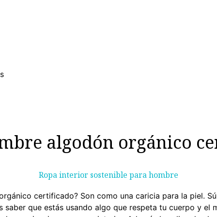
MUJER
HOMBRE
RINCON DEL NIÑO
DEPORTE
HO
ps
ombre algodón orgánico cer
Ropa interior sostenible para hombre
rgánico certificado? Son como una caricia para la piel. S
s saber que estás usando algo que respeta tu cuerpo y el