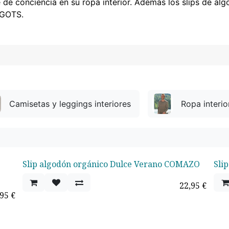
de conciencia en su ropa interior. Además los slips de al
 GOTS.
Camisetas y leggings interiores
Ropa interio
Slip algodón orgánico Dulce Verano COMAZO
Sli
22,95
€
,95
€