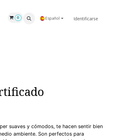
GAR
NOSOTROS
Identificarse
0
Español
tificado
úper suaves y cómodos, te hacen sentir bien
 medio ambiente. Son perfectos para