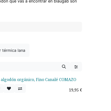
godón que vas a encontrar en blaugab son
r térmica lana
p algodón orgánico, Fino Canalé COMAZO
19,95
€