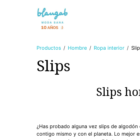
Ir al contenido
NOVEDAD 🌸
SIN TINTES
Productos
Hombre
Ropa interior
Sli
Slips
Slips h
¿Has probado alguna vez slips de algodón o
contigo mismo y con el planeta. Lo mejor e