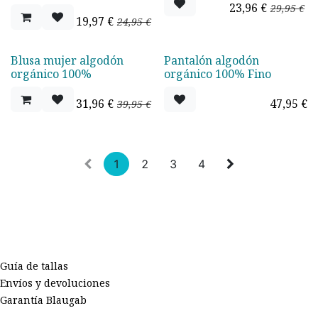
23,96
€
29,95
€
19,97
€
24,95
€
Blusa mujer algodón
Pantalón algodón
Oferta - 20%
Agotado
orgánico 100%
orgánico 100% Fino
31,96
€
47,95
€
39,95
€
1
2
3
4
Guía de tallas
Envíos y devoluciones
Garantía Blaugab