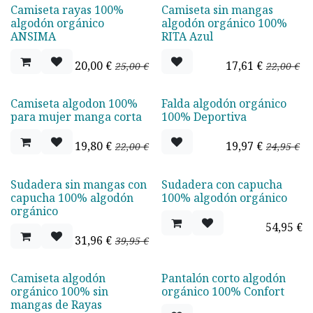
Camiseta rayas 100%
Camiseta sin mangas
Oferta - 20%
Oferta - 20%
algodón orgánico
algodón orgánico 100%
ANSIMA
RITA Azul
20,00
€
17,61
€
25,00
€
22,00
€
Camiseta algodon 100%
Falda algodón orgánico
Oferta - 10%
Oferta - 20%
para mujer manga corta
100% Deportiva
19,80
€
19,97
€
22,00
€
24,95
€
Sudadera sin mangas con
Sudadera con capucha
Oferta - 20%
capucha 100% algodón
100% algodón orgánico
orgánico
54,95
€
31,96
€
39,95
€
Camiseta algodón
Pantalón corto algodón
Oferta - 20%
Agotado
orgánico 100% sin
orgánico 100% Confort
mangas de Rayas