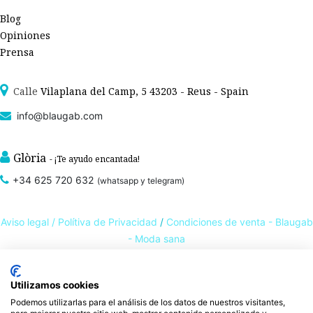
Blog
Opiniones
Prensa
Calle
Vilaplana del Camp, 5 43203 - Reus - Spain
info@blaugab.com
Glòria
- ¡Te ayudo encantada!
+34 625 720 632
(whatsapp y telegram)
Aviso legal /
Polítiva de Privacidad
/
Condiciones de venta - Blaugab
- Moda sana
Tienda online de
ropa ecológica, sostenible y de Comercio Justo
. Especialistas en
Utilizamos cookies
ropa interior de algodón orgánico,
como la
braga algodón
y otras prendas íntimas
Podemos utilizarlas para el análisis de los datos de nuestros visitantes,