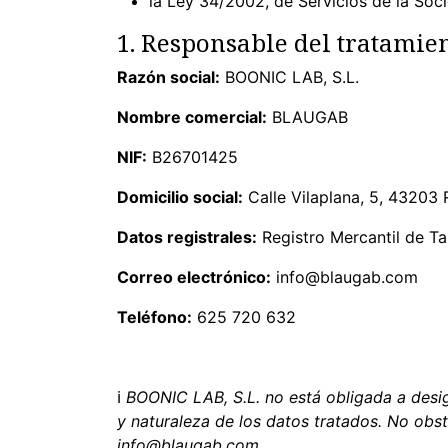
la Ley 34/2002, de Servicios de la Soc
1. Responsable del tratamie
Razón social:
BOONIC LAB, S.L.
Nombre comercial:
BLAUGAB
NIF:
B26701425
Domicilio social:
Calle Vilaplana, 5, 43203 
Datos registrales:
Registro Mercantil de Tar
Correo electrónico:
info@blaugab.com
Teléfono:
625 720 632
ℹ
BOONIC LAB, S.L. no está obligada a des
y naturaleza de los datos tratados. No obst
info@blaugab.com.