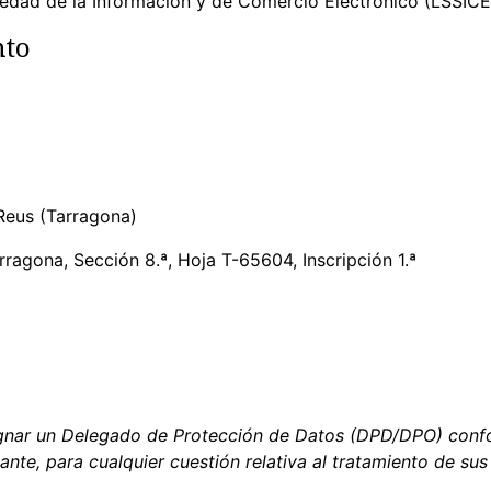
iedad de la Información y de Comercio Electrónico (LSSICE
nto
Reus (Tarragona)
ragona, Sección 8.ª, Hoja T-65604, Inscripción 1.ª
ignar un Delegado de Protección de Datos (DPD/DPO) confo
ante, para cualquier cuestión relativa al tratamiento de su