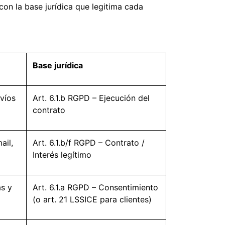
 con la base jurídica que legitima cada
Base jurídica
víos
Art. 6.1.b RGPD – Ejecución del
contrato
ail,
Art. 6.1.b/f RGPD – Contrato /
Interés legítimo
as y
Art. 6.1.a RGPD – Consentimiento
(o art. 21 LSSICE para clientes)