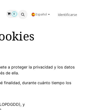
GAR
NOSOTROS
Identificarse
0
Español
cookies
te a proteger la privacidad y los datos
s de ella.
é finalidad, durante cuánto tiempo los
 (LOPDGDD), y