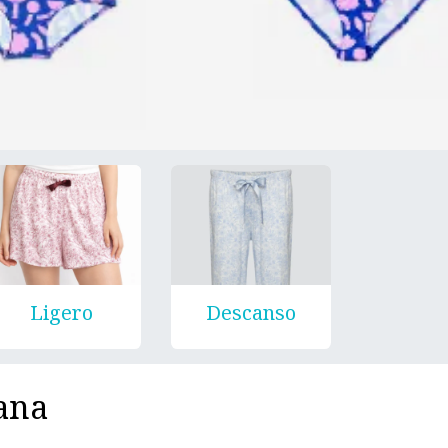
Ligero
Descanso
lana