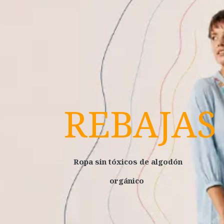
REBAJAS
Ropa sin tóxicos de algodón
orgánico