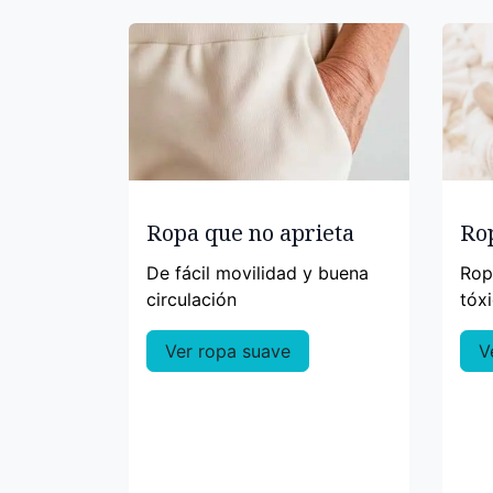
Ropa que no aprieta
Rop
De fácil movilidad y buena
Rop
circulación
tóx
Ver ropa suave
V