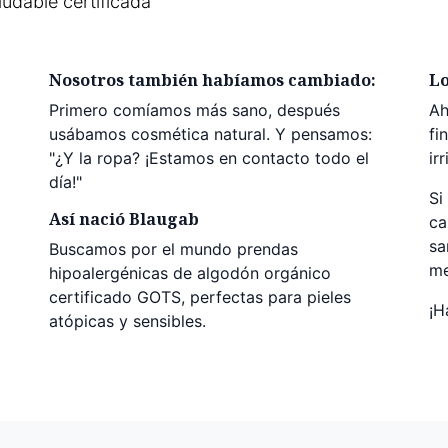
udable certificada
Nosotros también habíamos cambiado:
L
Primero comíamos más sano, después
Ah
usábamos cosmética natural. Y pensamos:
fi
"¿Y la ropa? ¡Estamos en contacto todo el
ir
día!"
Si
Así nació Blaugab
ca
sa
Buscamos por el mundo prendas
me
hipoalergénicas de algodón orgánico
certificado GOTS, perfectas para pieles
¡H
atópicas y sensibles.