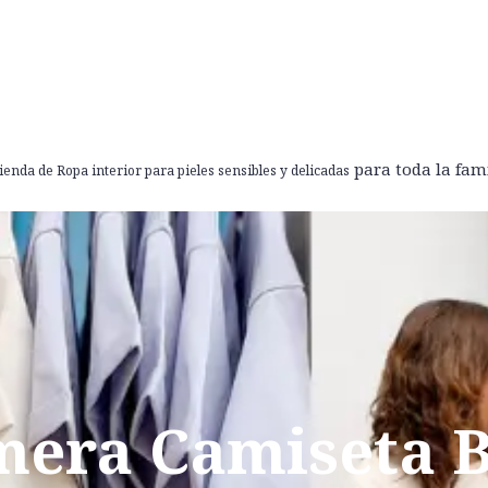
MUJER
HOMBRE
RINCON DEL NIÑO
DEPORTE
HO
para toda la fam
ienda de Ropa interior para pieles sensibles y delicadas
mera Camiseta 