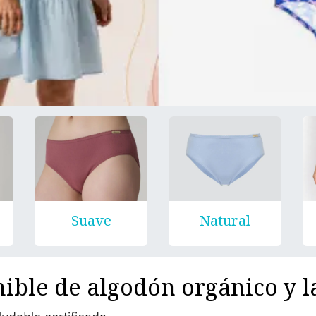
Suave
Natural
nible de algodón orgánico y 