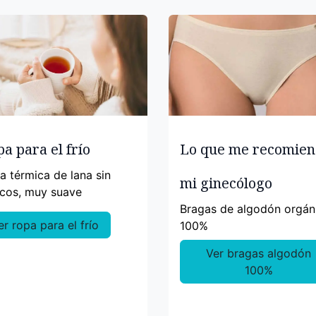
a para el frío
Lo que me recomie
a térmica de lana sin
mi ginecólogo
icos, muy suave
Bragas de algodón orgán
er ropa para el frío
100%
Ver bragas algodón
100%