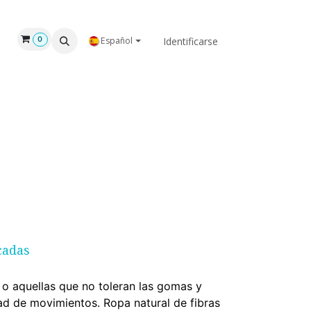
GAR
NOSOTROS
Identificarse
0
Español
adas​
o aquellas que no toleran las gomas y
dad de movimientos. Ropa natural de fibras