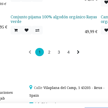
95
€
Conjunto pijama 100% algodón orgánico Rayas
Cam
Ofe
verde
org
,95
€
49,99
€
1
2
3
4
Calle
Vilaplana del Camp, 5 43203 - Reus -
luciones
Spain
gab
info@blaugab.com