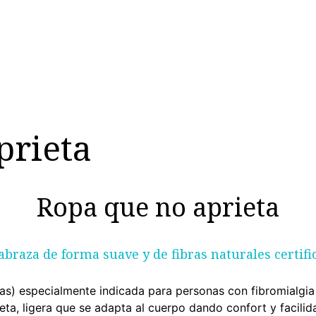
MUJER
HOMBRE
RINCON DEL NIÑO
DEPORTE
HO
prieta
Ropa que no aprieta
abraza de forma suave y de fibras naturales certific
s) especialmente indicada para personas con fibromialgia 
eta, ligera que se adapta al cuerpo dando confort y facili