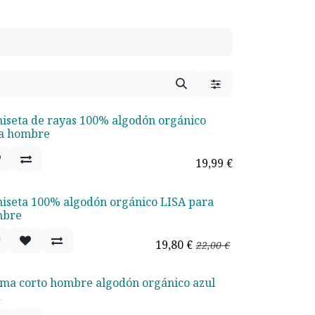
iseta de rayas 100% algodón orgánico
uevo!
a hombre
19,99
€
iseta 100% algodón orgánico LISA para
rta - 10%
mbre
19,80
€
22,00
€
ama corto hombre algodón orgánico azul
X