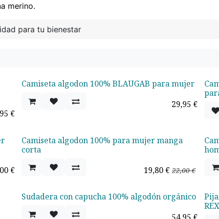
na merino.
dad para tu bienestar
Camiseta algodon 100% BLAUGAB para mujer
Cam
¡Nuevo!
¡N
par
29,95
€
,95
€
er
Camiseta algodon 100% para mujer manga
Cam
Oferta - 10%
Ofe
corta
ho
,00
€
19,80
€
22,00
€
Sudadera con capucha 100% algodón orgánico
Pij
RE
54,95
€