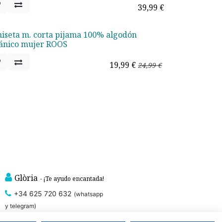
39,99
€
iseta m. corta pijama 100% algodón
rta - 20%
ánico mujer ROOS
19,99
€
24,99
€
Glòria
- ¡Te ayudo encantada!
+34 625 720 632
(whatsapp
y telegram)