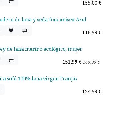
155,00
€
adera de lana y seda fina unisex Azul
116,99
€
sey de lana merino ecológico, mujer
rta - 20%
151,99
€
189,99
€
ta sofá 100% lana virgen Franjas
otado
124,99
€