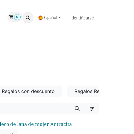
GAR
NOSOTROS
Identificarse
0
Español
Regalos con descuento
Regalos Rey
Rega
leco de lana de mujer Antracita