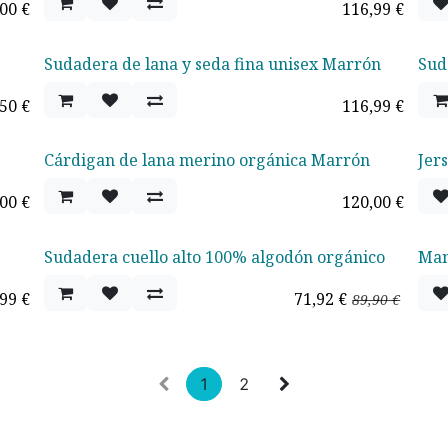
,00
€
116,99
€
Sudadera de lana y seda fina unisex Marrón
Sud
,50
€
116,99
€
Cárdigan de lana merino orgánica Marrón
Jer
Ofe
,00
€
120,00
€
Sudadera cuello alto 100% algodón orgánico
Man
Oferta - 20%
Ag
,99
€
71,92
€
89,90
€
1
2