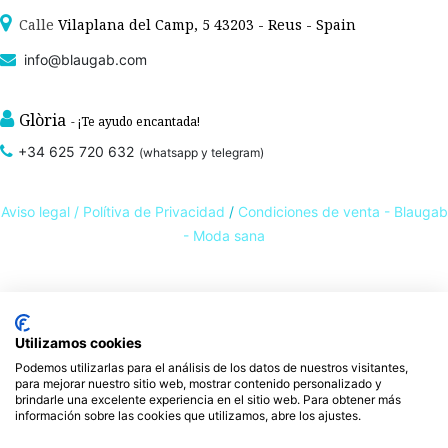
Calle
Vilaplana del Camp, 5 43203 - Reus - Spain
info@blaugab.com
Glòria
- ¡Te ayudo encantada!
+34 625 720 632
(whatsapp y telegram)
Aviso legal /
Polítiva de Privacidad
/
Condiciones de venta - Blaugab
- Moda sana
Tienda online de
ropa ecológica, sostenible y de Comercio Justo
. Especialistas en
ropa interior de algodón orgánico,
como la
braga algodón
y otras prendas íntimas
Utilizamos cookies
, que cuidan de ti, de las personas y del planeta.
sostenibles con certificado GOTS
Podemos utilizarlas para el análisis de los datos de nuestros visitantes,
Expertos en ropa para piel sensible, ropa para piel delicada y enfermedades
para mejorar nuestro sitio web, mostrar contenido personalizado y
ambientales. Ropa interior sostenible.
brindarle una excelente experiencia en el sitio web. Para obtener más
información sobre las cookies que utilizamos, abre los ajustes.