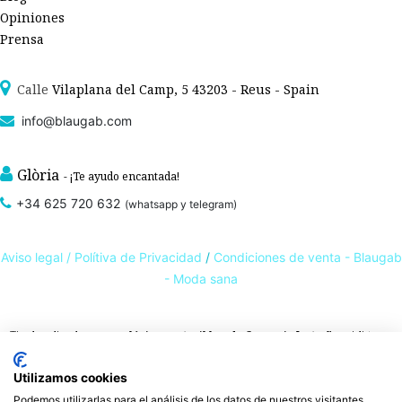
Opiniones
Prensa
Calle
Vilaplana del Camp, 5 43203 - Reus - Spain
info@blaugab.com
Glòria
- ¡Te ayudo encantada!
+34 625 720 632
(whatsapp y telegram)
Aviso legal /
Polítiva de Privacidad
/
Condiciones de venta - Blaugab
- Moda sana
Tienda online de
ropa ecológica, sostenible y de Comercio Justo
. Especialistas en
ropa interior de algodón orgánico,
como la
braga algodón
y otras prendas íntimas
Utilizamos cookies
, que cuidan de ti, de las personas y del planeta.
sostenibles con certificado GOTS
Expertos en ropa para piel sensible, ropa para piel delicada y enfermedades
Podemos utilizarlas para el análisis de los datos de nuestros visitantes,