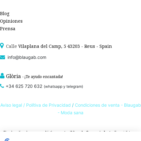
Blog
Opiniones
Prensa
Calle
Vilaplana del Camp, 5 43203 - Reus - Spain
info@blaugab.com
Glòria
- ¡Te ayudo encantada!
+34 625 720 632
(whatsapp y telegram)
Aviso legal /
Polítiva de Privacidad
/
Condiciones de venta - Blaugab
- Moda sana
Tienda online de
ropa ecológica, sostenible y de Comercio Justo
. Especialistas en
ropa interior de algodón orgánico,
como la
braga algodón
y otras prendas íntimas