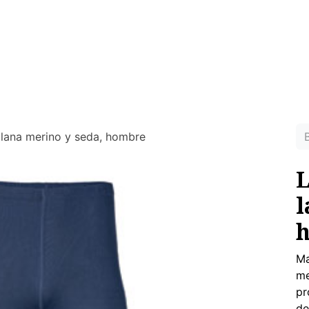
MUJER
HOMBRE
RINCON DEL NIÑO
DEPORTE
HO
ras prendas ecológicas sin tóxicos para tu piel
 lana merino y seda, hombre
L
l
Ma
me
pr
de