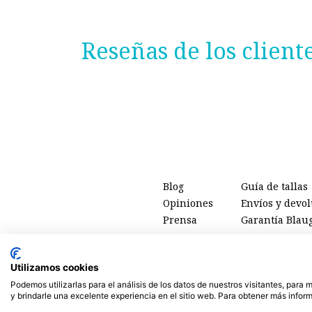
Reseñas de los client
Blog
Guía de tallas
Opiniones
Envíos y devo
Prensa
Garantía Blau
Utilizamos cookies
Podemos utilizarlas para el análisis de los datos de nuestros visitantes, para
Tienda online de
ropa ecológica, sostenible y de Comercio 
y brindarle una excelente experiencia en el sitio web. Para obtener más inform
ti, de las personas y del planet