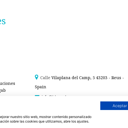
es
Calle
Vilaplana del Camp, 5 43203 - Reus -
luciones
Spain
gab
info@blaugab.com
Aviso legal /
Polítiva de Privacidad
/
Condiciones de venta -
Aceptar
Blaugab - Moda sana
 mejorar nuestro sitio web, mostrar contenido personalizado
Justo
. Especialistas en
ropa interior de algodón orgánico,
como la
braga algodón
y otras 
ación sobre las cookies que utilizamos, abre los ajustes.
a. Expertos en ropa para piel sensible, ropa para piel delicada y enfermedades ambie