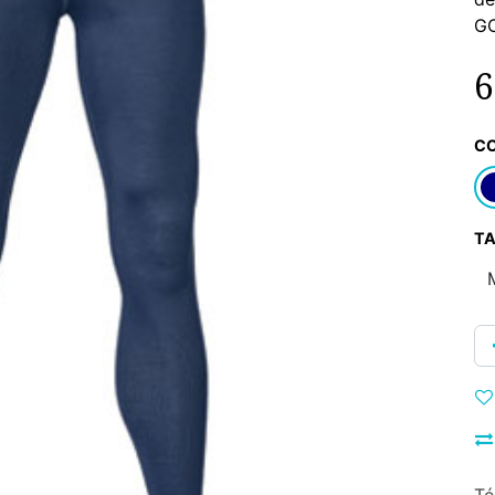
G
6
C
TA