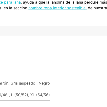
te para lana
, ayuda a que la lanolina de la lana perdure más
s en la sección
hombre ropa interior sostenible
de nuestr
rrón
,
Gris jaspeado
,
Negro
6/48)
,
L (50/52)
,
XL (54/56)