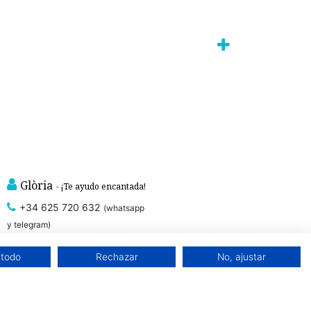
Glòria
- ¡Te ayudo encantada!
+34 625 720 632
(whatsapp
y telegram)
 todo
Rechazar
No, ajustar
, que cuidan de
prendas íntimas sostenibles con certificado GOTS
ntales. Ropa interior sostenible.