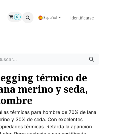
GAR
NOSOTROS
Identificarse
0
Español
egging térmico de
ana merino y seda,
hombre
llas térmicas para hombre de 70% de lana
rino y 30% de seda. Con excelentes
opiedades térmicas. Retarda la aparición
l olor. Ropa sostenible con certificado