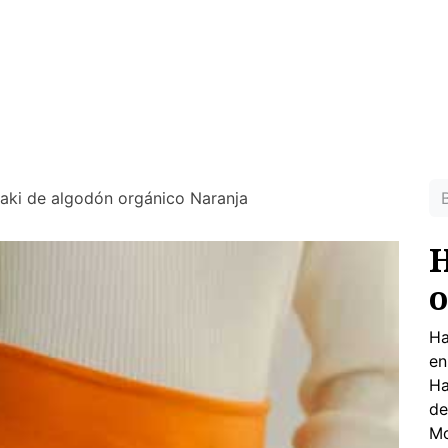
MUJER
HOMBRE
RINCON DEL NIÑO
DEPORTE
HO
ras prendas ecológicas sin tóxicos para tu piel
ki de algodón orgánico Naranja
H
o
Ha
en
Ha
de
Mo