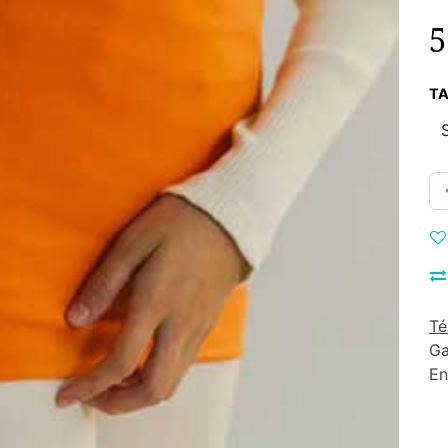
5
TA
Té
Ga
En