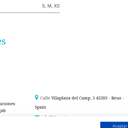
S
,
M
,
XS
es
Calle
Vilaplana del Camp, 5 43203 - Reus -
luciones
Spain
gab
info@blaugab.com
Aviso legal /
Polítiva de Privacidad
/
Condiciones de venta -
Aceptar