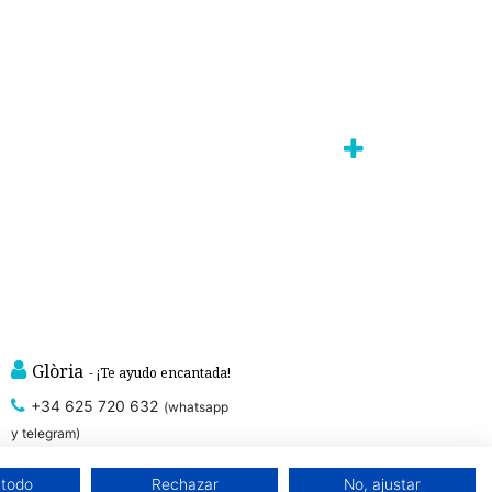
Glòria
- ¡Te ayudo encantada!
+34 625 720 632
(whatsapp
y telegram)
 todo
Rechazar
No, ajustar