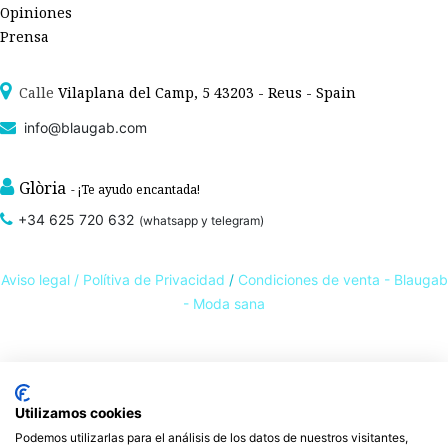
Opiniones
Prensa
Calle
Vilaplana del Camp, 5 43203 - Reus - Spain
info@blaugab.com
Glòria
- ¡Te ayudo encantada!
+34 625 720 632
(whatsapp y telegram)
Aviso legal /
Polítiva de Privacidad
/
Condiciones de venta - Blaugab
- Moda sana
Tienda online de
ropa ecológica, sostenible y de Comercio Justo
. Especialistas en
ropa interior de algodón orgánico,
como la
braga algodón
y otras prendas íntimas
Utilizamos cookies
, que cuidan de ti, de las personas y del planeta.
sostenibles con certificado GOTS
Podemos utilizarlas para el análisis de los datos de nuestros visitantes,
Expertos en ropa para piel sensible, ropa para piel delicada y enfermedades