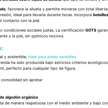
ado
, favorece la silueta y permite moverse con total libert
esión, ideal para llevarla durante horas. Incorpora
bolsillo
l contacto con la piel.
o condiciones sociales justas. La certificación
GOTS
garant
te y la piel, sin químicos nocivos.
s:
ral y sostenible,
ideal para pieles sensibles.
renda ha sido producida bajo estrictos criterios ecológicos
il, perfecto para cualquier tipo de figura.
a comodidad sin apretar
r de algodón orgánico
ada de manera respetuosa con el medio ambiente y bajo cond