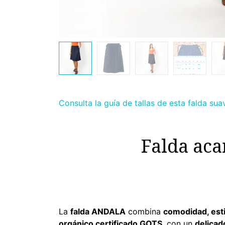
Consulta la guía de tallas de esta falda su
Falda ac
La
falda ANDALA
combina
comodidad, esti
orgánico certificado GOTS
, con un
delicad