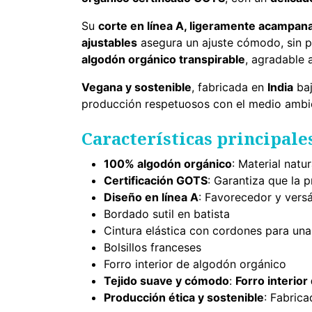
Su
corte en línea A, ligeramente acampan
ajustables
asegura un ajuste cómodo, sin pr
algodón orgánico transpirable
, agradable a
Vegana y sostenible
, fabricada en
India
baj
producción respetuosos con el medio ambien
Características principale
100% algodón orgánico
: Material natu
Certificación GOTS
: Garantiza que la p
Diseño en línea A
: Favorecedor y versát
Bordado sutil en batista
Cintura elástica con cordones para un
Bolsillos franceses
Forro interior de algodón orgánico
Tejido suave y cómodo
:
Forro interio
Producción ética y sostenible
: Fabric