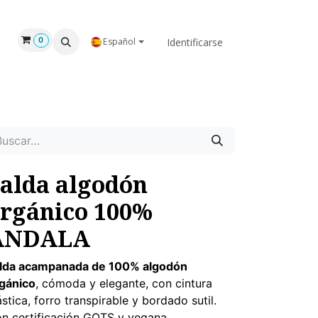
GAR
NOSOTROS
Identificarse
0
Español
alda algodón
rgánico 100%
ANDALA
lda acampanada de 100% algodón
gánico
, cómoda y elegante, con cintura
ástica, forro transpirable y bordado sutil.
n certificación GOTS y vegana.