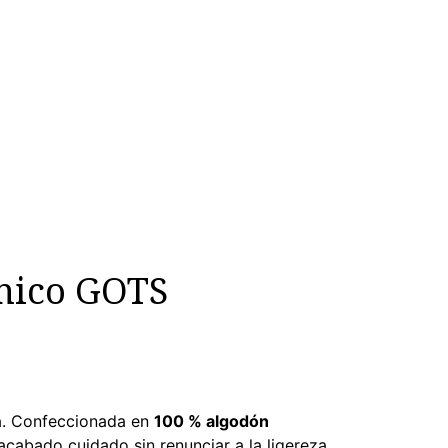
nico GOTS
ía. Confeccionada en
100 % algodón
cabado cuidado sin renunciar a la ligereza.