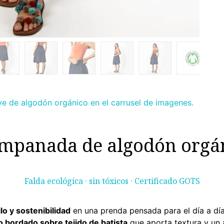
ave de algodón orgánico en el carrusel de imagenes.
ampanada de algodón orgá
Falda ecológica · sin tóxicos · Certificado GOTS
lo y sostenibilidad
en una prenda pensada para el día a d
o bordado sobre tejido de batista
que aporta textura y un a