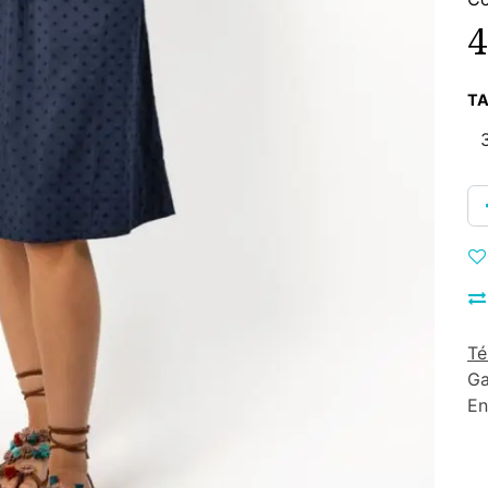
4
TA
Té
Ga
En