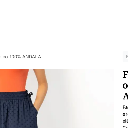
MUJER
HOMBRE
RINCON DEL NIÑO
DEPORTE
HO
ras prendas ecológicas sin tóxicos para tu piel
ánico 100% ANDALA
F
o
Fa
or
el
Co