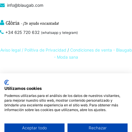
info@blaugab.com
Glòria
- ¡Te ayudo encantada!
+34 625 720 632
(whatsapp y telegram)
Aviso legal /
Polítiva de Privacidad
/
Condiciones de venta - Blaugab
- Moda sana
Tienda online de
ropa ecológica, sostenible y de Comercio Justo
. Especialistas en
ropa interior de algodón orgánico,
como la
braga algodón
y otras prendas íntimas
Utilizamos cookies
, que cuidan de ti, de las personas y del planeta.
sostenibles con certificado GOTS
Podemos utilizarlas para el análisis de los datos de nuestros visitantes,
Expertos en ropa para piel sensible, ropa para piel delicada y enfermedades
para mejorar nuestro sitio web, mostrar contenido personalizado y
ambientales. Ropa interior sostenible.
brindarle una excelente experiencia en el sitio web. Para obtener más
información sobre las cookies que utilizamos, abre los ajustes.
Aceptar todo
Rechazar