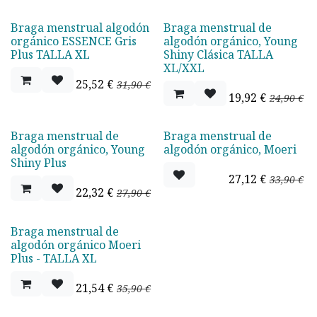
Braga menstrual algodón
Braga menstrual de
Oferta - 20%
Oferta - 20%
orgánico ESSENCE Gris
algodón orgánico, Young
Plus TALLA XL
Shiny Clásica TALLA
XL/XXL
25,52
€
31,90
€
19,92
€
24,90
€
Braga menstrual de
Braga menstrual de
Oferta - 20%
Oferta - 20%
algodón orgánico, Young
algodón orgánico, Moeri
Shiny Plus
27,12
€
33,90
€
22,32
€
27,90
€
Braga menstrual de
Oferta - 40%
algodón orgánico Moeri
Plus - TALLA XL
21,54
€
35,90
€