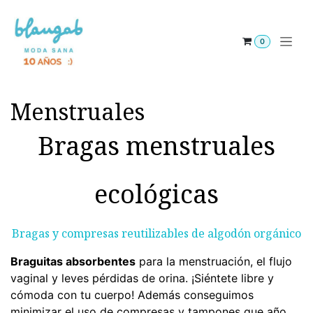
Ir al contenido
0
Menstruales
Bragas menstruales
ecológicas
Bragas y compresas reutilizables de algodón orgánico
Braguitas absorbentes
para la menstruación, el flujo
vaginal y leves pérdidas de orina. ¡Siéntete libre y
cómoda con tu cuerpo! Además conseguimos
minimizar el uso de compresas y tampones que año