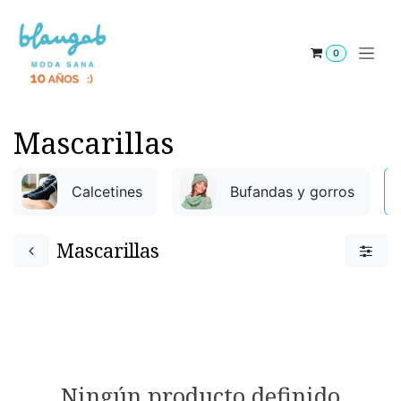
Ir al contenido
0
Mascarillas
Calcetines
Bufandas y gorros
Mascarillas
Ningún producto definido