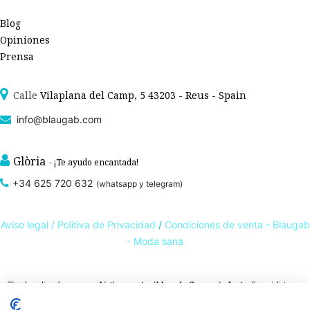
Blog
Opiniones
Prensa
Calle
Vilaplana del Camp, 5 43203 - Reus - Spain
info@blaugab.com
Glòria
- ¡Te ayudo encantada!
+34 625 720 632
(whatsapp y telegram)
Aviso legal /
Polítiva de Privacidad
/
Condiciones de venta - Blaugab
- Moda sana
Tienda online de
ropa ecológica, sostenible y de Comercio Justo
. Especialistas en
ropa interior de algodón orgánico,
como la
braga algodón
y otras prendas íntimas