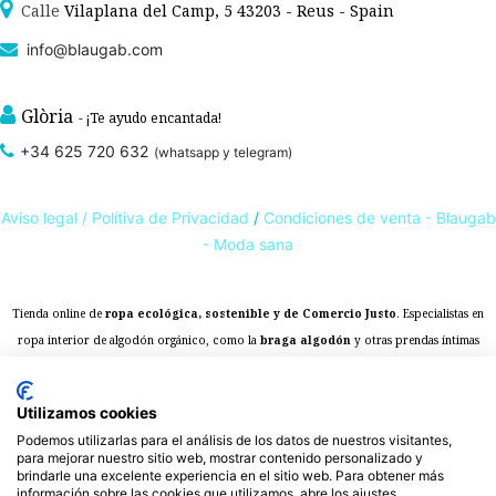
Calle
Vilaplana del Camp, 5 43203 - Reus - Spain
info@blaugab.com
Glòria
- ¡Te ayudo encantada!
+34 625 720 632
(whatsapp y telegram)
Aviso legal /
Polítiva de Privacidad
/
Condiciones de venta - Blaugab
- Moda sana
Tienda online de
ropa ecológica, sostenible y de Comercio Justo
. Especialistas en
ropa interior de algodón orgánico,
como la
braga algodón
y otras prendas íntimas
, que cuidan de ti, de las personas y del planeta.
sostenibles con certificado GOTS
Expertos en ropa para piel sensible, ropa para piel delicada y enfermedades
Utilizamos cookies
ambientales. Ropa interior sostenible.
Podemos utilizarlas para el análisis de los datos de nuestros visitantes,
para mejorar nuestro sitio web, mostrar contenido personalizado y
brindarle una excelente experiencia en el sitio web. Para obtener más
información sobre las cookies que utilizamos, abre los ajustes.