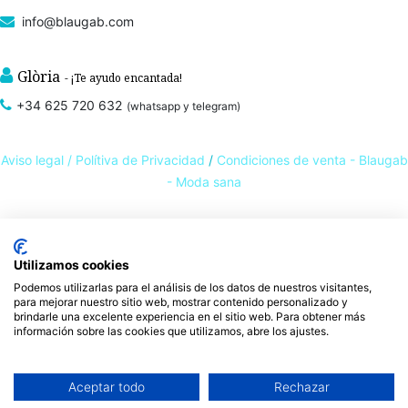
info@blaugab.com
Glòria
- ¡Te ayudo encantada!
+34 625 720 632
(whatsapp y telegram)
Aviso legal /
Polítiva de Privacidad
/
Condiciones de venta - Blaugab
- Moda sana
Tienda online de
ropa ecológica, sostenible y de Comercio Justo
. Especialistas en
ropa interior de algodón orgánico,
como la
braga algodón
y otras prendas íntimas
Utilizamos cookies
, que cuidan de ti, de las personas y del planeta.
sostenibles con certificado GOTS
Podemos utilizarlas para el análisis de los datos de nuestros visitantes,
para mejorar nuestro sitio web, mostrar contenido personalizado y
Expertos en ropa para piel sensible, ropa para piel delicada y enfermedades
brindarle una excelente experiencia en el sitio web. Para obtener más
ambientales. Ropa interior sostenible.
información sobre las cookies que utilizamos, abre los ajustes.
Aceptar todo
Rechazar