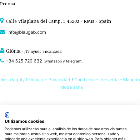
Prensa
Calle
Vilaplana del Camp, 5 43203 - Reus - Spain
info@blaugab.com
Glòria
- ¡Te ayudo encantada!
+34 625 720 632
(whatsapp y telegram)
Aviso legal /
Polítiva de Privacidad
/
Condiciones de venta - Blaugab
- Moda sana
Tienda online de
ropa ecológica, sostenible y de Comercio Justo
. Especialistas en
ropa interior de algodón orgánico,
como la
braga algodón
y otras prendas íntimas
Utilizamos cookies
, que cuidan de ti, de las personas y del planeta.
sostenibles con certificado GOTS
Podemos utilizarlas para el análisis de los datos de nuestros visitantes,
Expertos en ropa para piel sensible, ropa para piel delicada y enfermedades
para mejorar nuestro sitio web, mostrar contenido personalizado y
ambientales. Ropa interior sostenible.
brindarle una excelente experiencia en el sitio web. Para obtener más