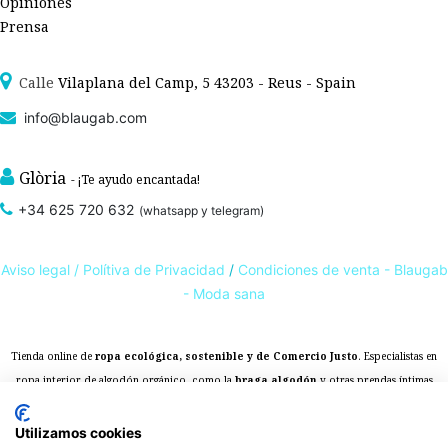
Opiniones
Prensa
Calle
Vilaplana del Camp, 5 43203 - Reus - Spain
info@blaugab.com
Glòria
- ¡Te ayudo encantada!
+34 625 720 632
(whatsapp y telegram)
Aviso legal /
Polítiva de Privacidad
/
Condiciones de venta - Blaugab
- Moda sana
Tienda online de
ropa ecológica, sostenible y de Comercio Justo
. Especialistas en
ropa interior de algodón orgánico,
como la
braga algodón
y otras prendas íntimas
, que cuidan de ti, de las personas y del planeta.
sostenibles con certificado GOTS
Expertos en ropa para piel sensible, ropa para piel delicada y enfermedades
Utilizamos cookies