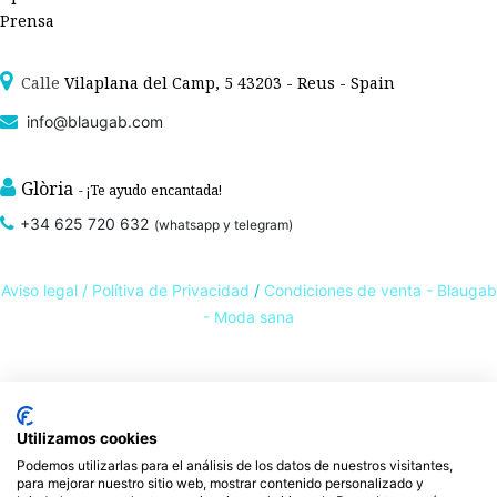
Prensa
Calle
Vilaplana del Camp, 5 43203 - Reus - Spain
info@blaugab.com
Glòria
- ¡Te ayudo encantada!
+34 625 720 632
(whatsapp y telegram)
Aviso legal /
Polítiva de Privacidad
/
Condiciones de venta - Blaugab
- Moda sana
Tienda online de
ropa ecológica, sostenible y de Comercio Justo
. Especialistas en
ropa interior de algodón orgánico,
como la
braga algodón
y otras prendas íntimas
Utilizamos cookies
, que cuidan de ti, de las personas y del planeta.
sostenibles con certificado GOTS
Podemos utilizarlas para el análisis de los datos de nuestros visitantes,
Expertos en ropa para piel sensible, ropa para piel delicada y enfermedades
para mejorar nuestro sitio web, mostrar contenido personalizado y
ambientales. Ropa interior sostenible.