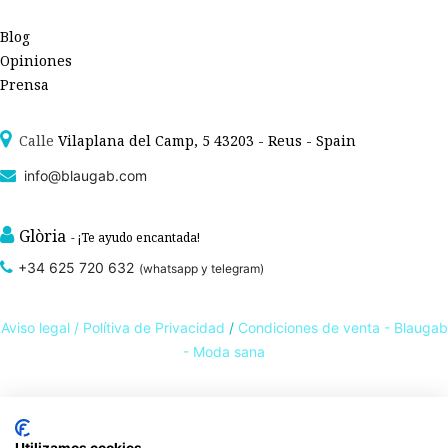
Blog
Opiniones
Prensa
Calle
Vilaplana del Camp, 5 43203 - Reus - Spain
info@blaugab.com
Glòria
- ¡Te ayudo encantada!
+34 625 720 632
(whatsapp y telegram)
Aviso legal /
Polítiva de Privacidad
/
Condiciones de venta - Blaugab
- Moda sana
Tienda online de
ropa ecológica, sostenible y de Comercio Justo
. Especialistas en
ropa interior de algodón orgánico,
como la
braga algodón
y otras prendas íntimas