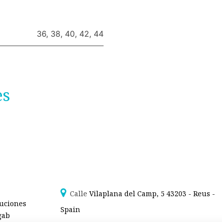
36
,
38
,
40
,
42
,
44
es
Calle
Vilaplana del Camp, 5 43203 - Reus -
luciones
Spain
gab