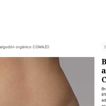
MUJER
HOMBRE
RINCON DEL NIÑO
DEPORTE
HO
ras prendas ecológicas sin tóxicos para tu piel
 algodón orgánico COMAZO
B
a
Br
8%
ad
es