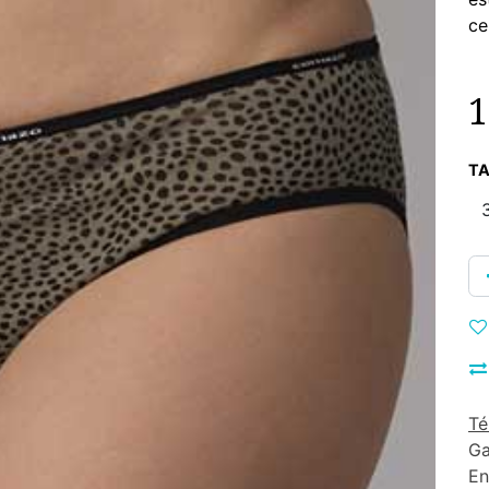
ce
1
TA
Té
Ga
En