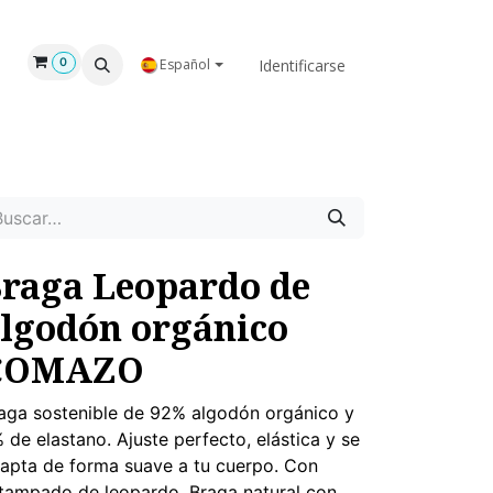
GAR
NOSOTROS
Identificarse
0
Español
raga Leopardo de
lgodón orgánico
COMAZO
aga sostenible de 92% algodón orgánico y
 de elastano. Ajuste perfecto, elástica y se
apta de forma suave a tu cuerpo. Con
tampado de leopardo. Braga natural con