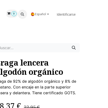
GAR
NOSOTROS
Identificarse
0
Español
raga lencera
lgodón orgánico
aga de 92% de algodón orgánico y 8% de
astano. Con encaje en la parte superior
asera y delantera. Tiene certificado GOTS.
8,37
€
22,95
€