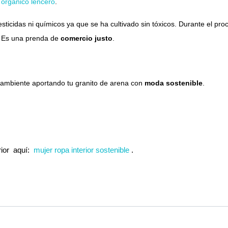
 orgánico lencero
.
sticidas ni químicos ya que se ha cultivado sin tóxicos. Durante el p
e. Es una prenda de
comercio justo
.
 ambiente aportando tu granito de arena con
moda sostenible
.
rior aquí:
mujer ropa interior sostenible
.