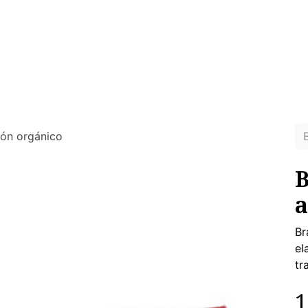
MUJER
HOMBRE
RINCON DEL NIÑO
DEPORTE
HO
ras prendas ecológicas sin tóxicos para tu piel
dón orgánico
B
a
Br
el
tr
1