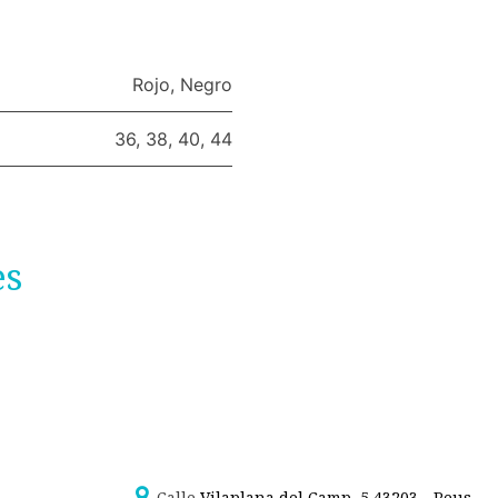
Rojo
,
Negro
36
,
38
,
40
,
44
es
Calle
Vilaplana del Camp, 5 43203 - Reus -