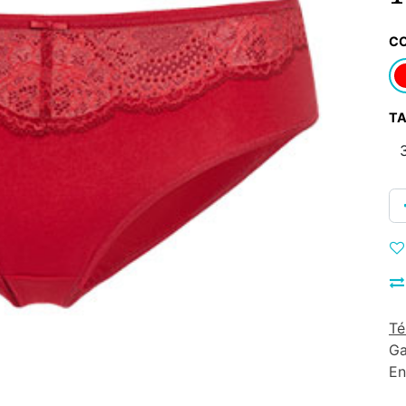
C
TA
Té
Ga
En