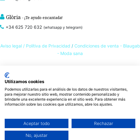
Glòria
- ¡Te ayudo encantada!
+34 625 720 632
(whatsapp y telegram)
Aviso legal /
Polítiva de Privacidad
/
Condiciones de venta - Blaugab
- Moda sana
Tienda online de
ropa ecológica, sostenible y de Comercio Justo
. Especialistas en
ropa interior de algodón orgánico,
como la
braga algodón
y otras prendas íntimas
Utilizamos cookies
, que cuidan de ti, de las personas y del planeta.
sostenibles con certificado GOTS
Podemos utilizarlas para el análisis de los datos de nuestros visitantes,
para mejorar nuestro sitio web, mostrar contenido personalizado y
Expertos en ropa para piel sensible, ropa para piel delicada y enfermedades
brindarle una excelente experiencia en el sitio web. Para obtener más
ambientales. Ropa interior sostenible.
información sobre las cookies que utilizamos, abre los ajustes.
Aceptar todo
Rechazar
No, ajustar