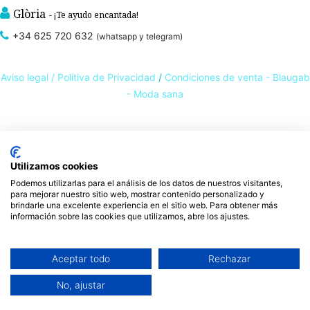
Glòria
- ¡Te ayudo encantada!
+34 625 720 632
(whatsapp y telegram)
Aviso legal /
Polítiva de Privacidad
/
Condiciones de venta - Blaugab
- Moda sana
Tienda online de
ropa ecológica, sostenible y de Comercio Justo
. Especialistas en
ropa interior de algodón orgánico,
como la
braga algodón
y otras prendas íntimas
Utilizamos cookies
, que cuidan de ti, de las personas y del planeta.
sostenibles con certificado GOTS
Podemos utilizarlas para el análisis de los datos de nuestros visitantes,
Expertos en ropa para piel sensible, ropa para piel delicada y enfermedades
para mejorar nuestro sitio web, mostrar contenido personalizado y
ambientales. Ropa interior sostenible.
brindarle una excelente experiencia en el sitio web. Para obtener más
información sobre las cookies que utilizamos, abre los ajustes.
Aceptar todo
Rechazar
No, ajustar