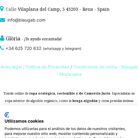
Calle
Vilaplana del Camp, 5 43203 - Reus - Spain
info@blaugab.com
Glòria
- ¡Te ayudo encantada!
+34 625 720 632
(whatsapp y telegram)
Aviso legal /
Polítiva de Privacidad
/
Condiciones de venta - Blaugab
- Moda sana
Tienda online de
ropa ecológica, sostenible y de Comercio Justo
. Especialistas en
ropa interior de algodón orgánico,
como la
braga algodón
y otras prendas íntimas
, que cuidan de ti, de las personas y del planeta.
sostenibles con certificado GOTS
Expertos en ropa para piel sensible, ropa para piel delicada y enfermedades
Utilizamos cookies
ambientales. Ropa interior sostenible.
Podemos utilizarlas para el análisis de los datos de nuestros visitantes,
para mejorar nuestro sitio web, mostrar contenido personalizado y