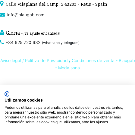
Calle
Vilaplana del Camp, 5 43203 - Reus - Spain
info@blaugab.com
Glòria
- ¡Te ayudo encantada!
+34 625 720 632
(whatsapp y telegram)
Aviso legal /
Polítiva de Privacidad
/
Condiciones de venta - Blaugab
- Moda sana
Tienda online de
ropa ecológica, sostenible y de Comercio Justo
. Especialistas en
ropa interior de algodón orgánico,
como la
braga algodón
y otras prendas íntimas
Utilizamos cookies
, que cuidan de ti, de las personas y del planeta.
sostenibles con certificado GOTS
Podemos utilizarlas para el análisis de los datos de nuestros visitantes,
Expertos en ropa para piel sensible, ropa para piel delicada y enfermedades
para mejorar nuestro sitio web, mostrar contenido personalizado y
ambientales. Ropa interior sostenible.
brindarle una excelente experiencia en el sitio web. Para obtener más
información sobre las cookies que utilizamos, abre los ajustes.