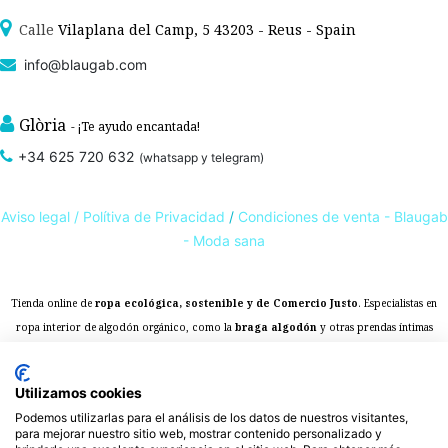
Calle
Vilaplana del Camp, 5 43203 - Reus - Spain
info@blaugab.com
Glòria
- ¡Te ayudo encantada!
+34 625 720 632
(whatsapp y telegram)
Aviso legal /
Polítiva de Privacidad
/
Condiciones de venta - Blaugab
- Moda sana
Tienda online de
ropa ecológica, sostenible y de Comercio Justo
. Especialistas en
ropa interior de algodón orgánico,
como la
braga algodón
y otras prendas íntimas
, que cuidan de ti, de las personas y del planeta.
sostenibles con certificado GOTS
Expertos en ropa para piel sensible, ropa para piel delicada y enfermedades
Utilizamos cookies
ambientales. Ropa interior sostenible.
Podemos utilizarlas para el análisis de los datos de nuestros visitantes,
para mejorar nuestro sitio web, mostrar contenido personalizado y