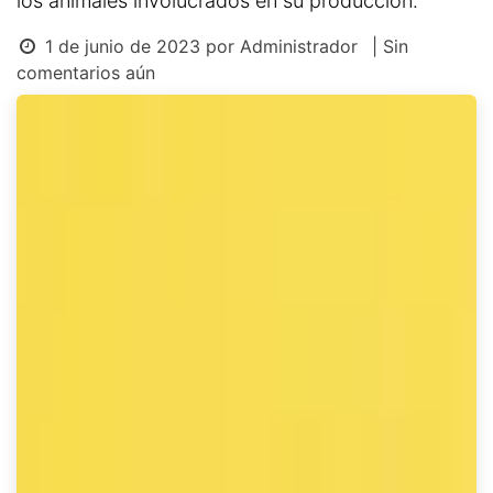
los animales involucrados en su producción.
1 de junio de 2023
por
Administrador
| Sin
comentarios aún