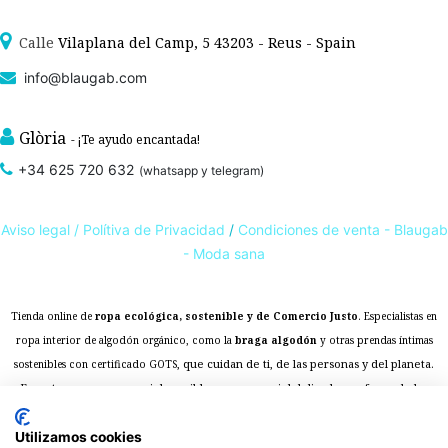
Calle
Vilaplana del Camp, 5 43203 - Reus - Spain
info@blaugab.com
Glòria
- ¡Te ayudo encantada!
+34 625 720 632
(whatsapp y telegram)
Aviso legal /
Polítiva de Privacidad
/
Condiciones de venta - Blaugab
- Moda sana
Tienda online de
ropa ecológica, sostenible y de Comercio Justo
. Especialistas en
ropa interior de algodón orgánico,
como la
braga algodón
y otras prendas íntimas
, que cuidan de ti, de las personas y del planeta.
sostenibles con certificado GOTS
Expertos en ropa para piel sensible, ropa para piel delicada y enfermedades
ambientales. Ropa interior sostenible.
Utilizamos cookies