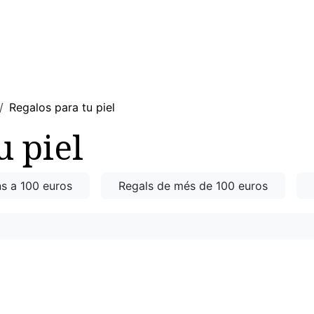
DONA
HOME
RACÓ DELS NENS
ESPORT
LLAR
Regalos para tu piel
u piel
ns a 100 euros
Regals de més de 100 euros