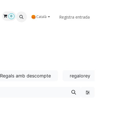
NOSALTRES
Registra entrada
0
Català
Regals amb descompte
regalorey
Regalos 