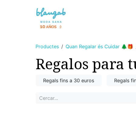
Skip to Content
NOVETAT 🌸
SENSE TINTS
Productes
Quan Regalar és Cuidar 🌲🎁
Regalos para t
Regals fins a 30 euros
Regals fi