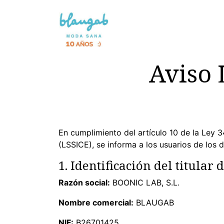
Skip to Content
NOVETAT 🌸
SENSE TINTS
Aviso 
En cumplimiento del artículo 10 de la Ley 3
(LSSICE), se informa a los usuarios de los da
1. Identificación del titular 
Razón social:
BOONIC LAB, S.L.
Nombre comercial:
BLAUGAB
NIF:
B26701425