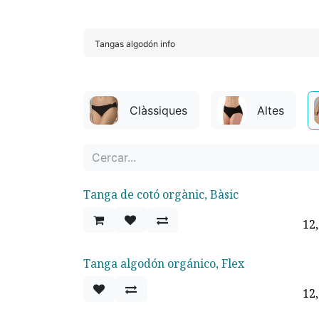
Tangas algodón info
Clàssiques
Altes
Tanga de cotó orgànic, Bàsic
12
Tanga algodón orgánico, Flex
12