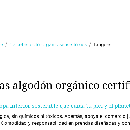
DONA
HOME
RACÓ DELS NENS
ESPORT
LLAR
le
Calcetes cotó orgànic sense tóxics
Tangues
as algodón orgánico certif
opa interior sostenible que cuida tu piel y el plane
lógica, sin químicos ni tóxicos. Además, apoya el comercio 
. Comodidad y responsabilidad en prendas diseñadas y co