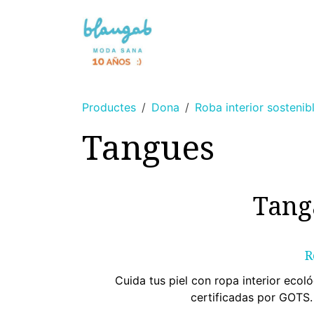
Skip to Content
NOVETAT 🌸
SENSE TINTS
Productes
Dona
Roba interior sostenib
Tangues
Tang
R
Cuida tus piel con ropa interior eco
certificadas por GOTS