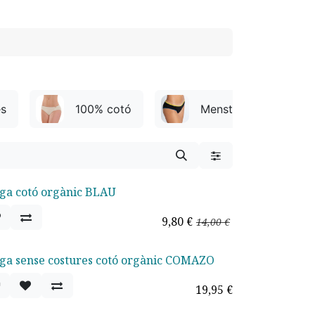
es
100% cotó
Menstruals
ga cotó orgànic BLAU
erta -30%
9,80
€
14,00
€
ga sense costures cotó orgànic COMAZO
19,95
€