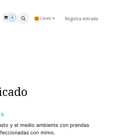
NOSALTRES
Registra entrada
0
Català
icado
ta
justo y el medio ambiente con prendas
nfeccionadas con mimo.