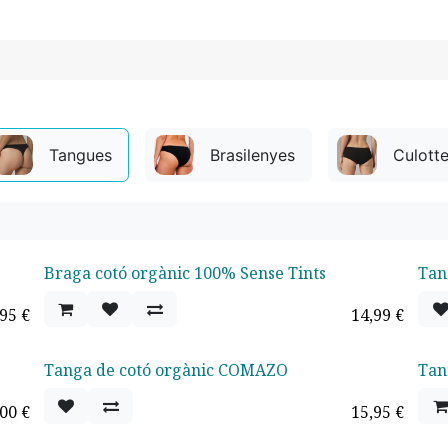
Tangues
Brasilenyes
Culott
Braga cotó orgànic 100% Sense Tints
Tan
Of
,95
€
14,99
€
Tanga de cotó orgànic COMAZO
Tan
,00
€
15,95
€