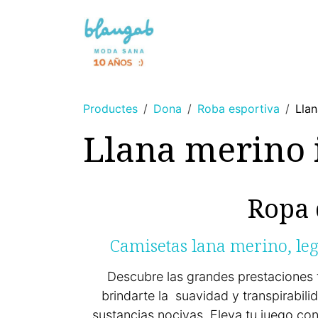
Skip to Content
NOVETAT 🌸
SENSE TINTS
Productes
Dona
Roba esportiva
Llan
Llana merino 
Ropa 
Camisetas lana merino, le
Descubre las grandes prestaciones 
brindarte la suavidad y transpirabil
sustancias nocivas. Eleva tu juego con