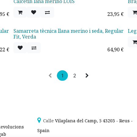
Calcetín lana merino LOIS
Bra
,95
€
23,95
€
ular
Samarreta tècnica llana merino i seda, Regular
Leg
Fit, Verda
,22
€
64,90
€
1
2
Calle
Vilapla
na del Camp, 5 43203 - Reus -
devolucions
Spain
gab