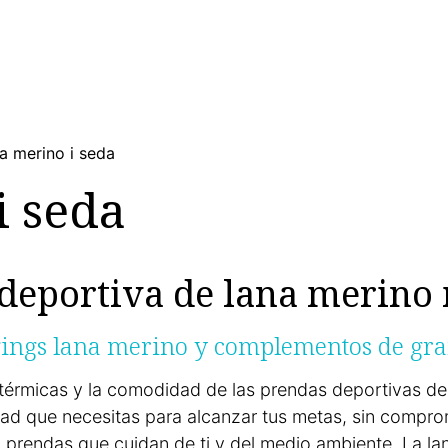
DONA
HOME
RACÓ DELS NENS
ESPORT
LLAR
a merino i seda
i seda
deportiva de lana merino
gings lana merino y complementos de gran
térmicas y la comodidad de las prendas deportivas de
idad que necesitas para alcanzar tus metas, sin comprom
 prendas que cuidan de ti y del medio ambiente. La la