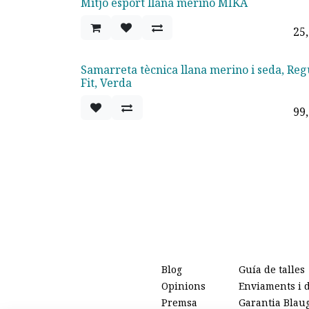
Mitjó esport llana merino MIKA
25
Samarreta tècnica llana merino i seda, Reg
Fit, Verda
99
Blog
Guía de talles
Opinions
Enviaments i 
Premsa
Garantia Blau