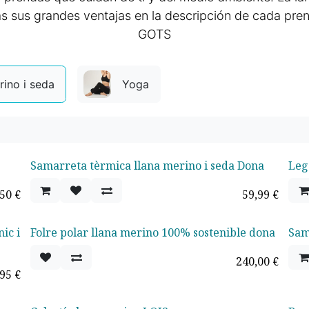
s sus grandes ventajas en la descripción de cada pren
GOTS
rino i seda
Yoga
Samarreta tèrmica llana merino i seda Dona
Leg
TOP VENTAS
,50
€
59,99
€
ic i
Folre polar llana merino 100% sostenible dona
Sama
240,00
€
,95
€