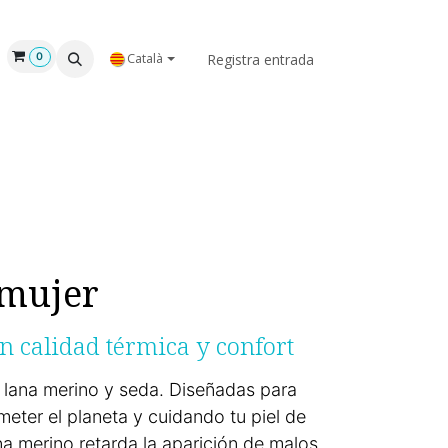
NOSALTRES
Registra entrada
0
Català
 mujer
 calidad térmica y confort
 lana merino y seda. Diseñadas para
eter el planeta y cuidando tu piel de
na merino retarda la aparición de malos