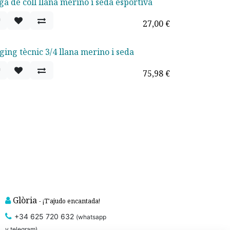
ga de coll llana merino i seda esportiva
27,00
€
ging tècnic 3/4 llana merino i seda
75,98
€
Glòria
- ¡T'ajudo encantada!
+34 625 720 632
(whatsapp
y telegram)