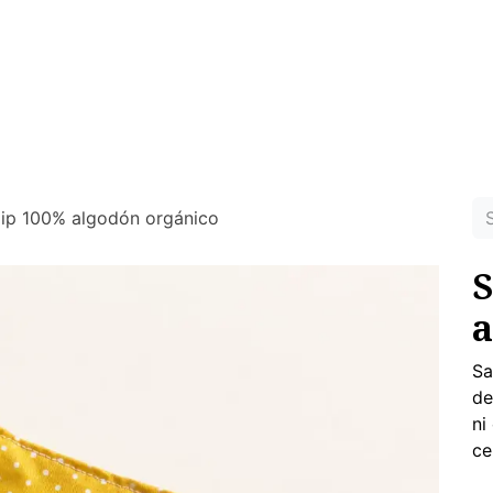
WOMEN
MEN
CHILDREN
SPORT
HOME
US
ras prendas ecológicas sin tóxicos para tu piel
lip 100% algodón orgánico
S
a
Sa
de
ni
ce