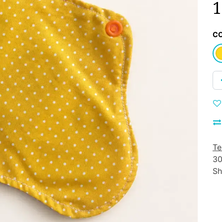
1
C
Te
30
Sh