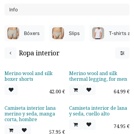
Info
Bóxers
Slips
T-shirts an
Ropa interior
Merino wool and silk
Merino wool and silk
boxer shorts
thermal legging, for men
42.00
€
64.99
€
Camiseta interior lana
Camiseta interior de lana
merino y seda, manga
y seda, cuello alto
corta, hombre
74.95
€
57.95
€