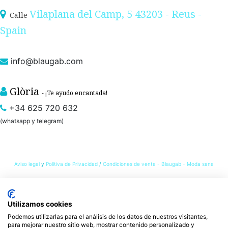
Vilaplana del Camp, 5 43203 - Reus -
Calle
Spain
info@blaugab.com
Glòria
- ¡Te ayudo encantada!
+34 625 720 632
(whatsapp y telegram)
Aviso legal
y
Polítiva de Privacidad
/
Condiciones de venta - Blaugab - Moda sana
Tienda online de
ropa ecológica, sostenible y de Comercio Justo
. Especialistas en
Utilizamos cookies
ropa interior de algodón orgánico,
como la braga algodón y otras prendas íntimas
Podemos utilizarlas para el análisis de los datos de nuestros visitantes,
, que cuidan de ti, de las personas y del planeta.
sostenibles con certificado GOTS
para mejorar nuestro sitio web, mostrar contenido personalizado y