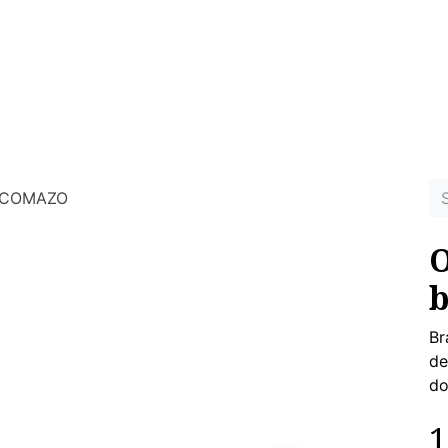
WOMEN
MEN
CHILDREN
SPORT
HOME
US
ras prendas ecológicas sin tóxicos para tu piel
fs COMAZO
O
Br
de
do
1