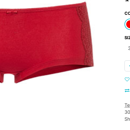
C
SI
Te
30
Sh