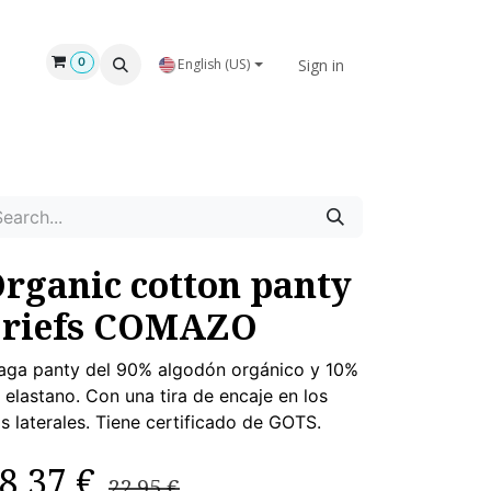
Sign in
0
English (US)
rganic cotton panty
briefs COMAZO
aga panty del 90% algodón orgánico y 10%
 elastano. Con una tira de encaje en los
s laterales. Tiene certificado de GOTS.
8.37
€
22.95
€