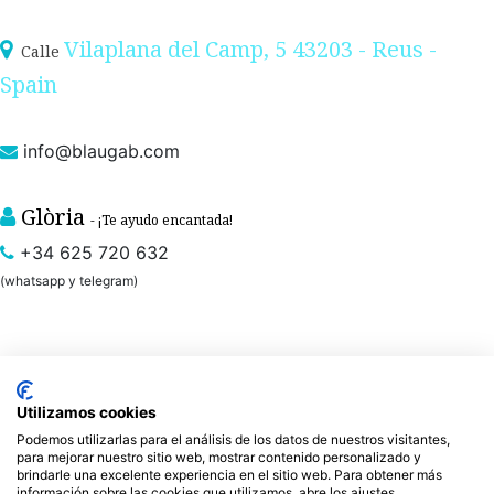
Vilaplana del Camp, 5 43203 - Reus -
Calle
Spain
info@blaugab.com
Glòria
- ¡Te ayudo encantada!
+34 625 720 632
(whatsapp y telegram)
Aviso legal
y
Polítiva de Privacidad
/
Condiciones de venta - Blaugab - Moda sana
Utilizamos cookies
Podemos utilizarlas para el análisis de los datos de nuestros visitantes,
Tienda online de
ropa ecológica, sostenible y de Comercio Justo
. Especialistas en
para mejorar nuestro sitio web, mostrar contenido personalizado y
ropa interior de algodón orgánico,
como la braga algodón y otras prendas íntimas
brindarle una excelente experiencia en el sitio web. Para obtener más
información sobre las cookies que utilizamos, abre los ajustes.
, que cuidan de ti, de las personas y del planeta.