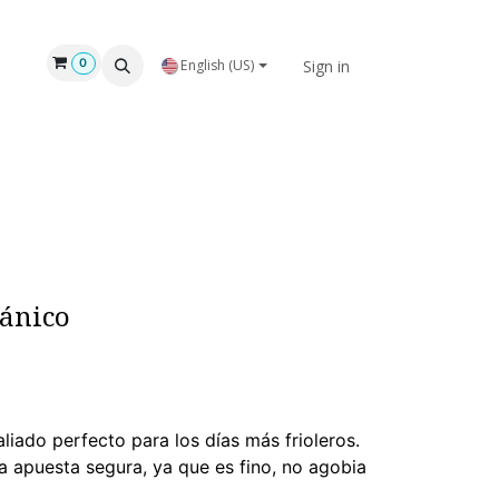
Sign in
0
English (US)
gánico
liado perfecto para los días más frioleros.
 apuesta segura, ya que es fino, no agobia