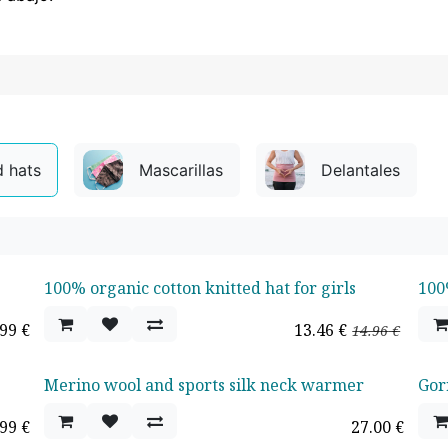
d hats
Mascarillas
Delantales
100% organic cotton knitted hat for girls
100
Oferta - 10%
Ofe
.99
€
13.46
€
14.96
€
Merino wool and sports silk neck warmer
Gor
.99
€
27.00
€