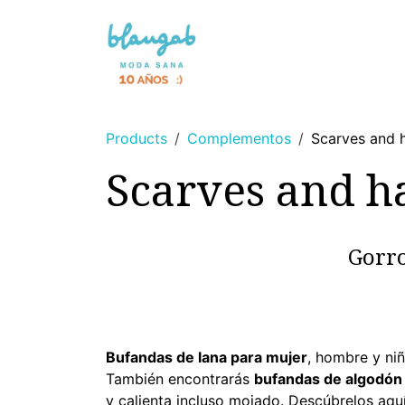
Skip to Content
NEWS 🌸
WITHOUT DYES
Products
Complementos
Scarves and 
Scarves and h
Gorro
Bufandas de lana para mujer
, hombre y ni
También encontrarás
bufandas de algodón
y calienta incluso mojado. Descúbrelos aquí