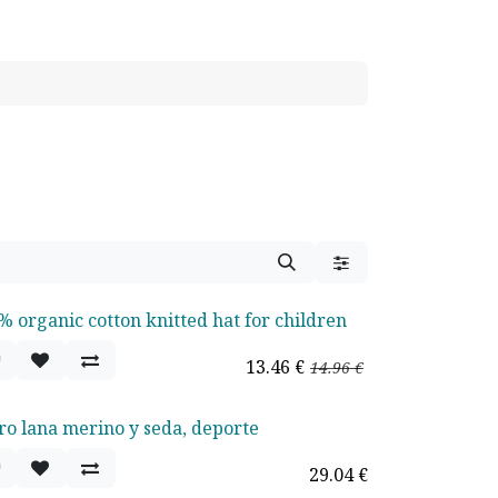
% organic cotton knitted hat for children
rta - 10%
13.46
€
14.96
€
ro lana merino y seda, deporte
29.04
€