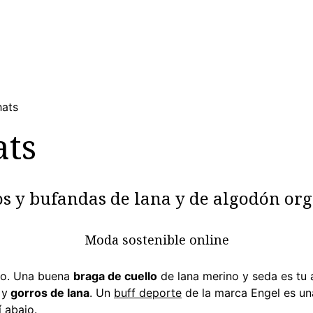
WOMEN
MEN
CHILDREN
SPORT
HOME
US
hats
ats
s y bufandas de lana y de algodón or
Moda sostenible online
ño. Una buena
braga de cuello
de lana merino y seda es tu a
y
gorros de lana
. Un
buff deporte
de la marca Engel es una
 abajo.